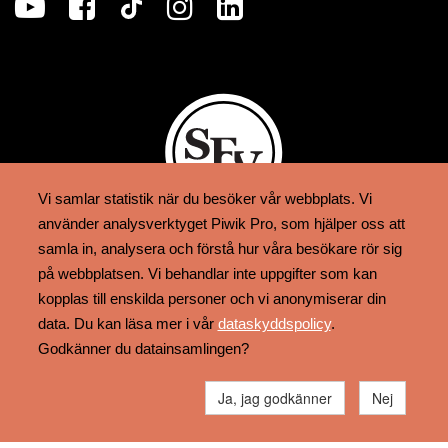
Vi samlar statistik när du besöker vår webbplats. Vi
använder analysverktyget Piwik Pro, som hjälper oss att
samla in, analysera och förstå hur våra besökare rör sig
på webbplatsen. Vi behandlar inte uppgifter som kan
Tjänsten erbjuds av
kopplas till enskilda personer och vi anonymiserar din
Svenska folkskolans vänner rf
data. Du kan läsa mer i vår
dataskyddspolicy
.
Godkänner du datainsamlingen?
Dataskyddspolicy
Ja, jag godkänner
Nej